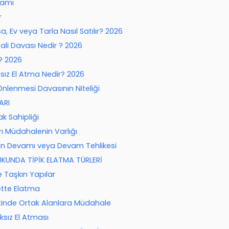
ramı
r
a, Ev veya Tarla Nasıl Satılır? 2026
ali Davası Nedir ? 2026
? 2026
ız El Atma Nedir? 2026
Önlenmesi Davasının Niteliği
ARI
k Sahipliği
rı Müdahalenin Varlığı
in Devamı veya Devam Tehlikesi
UKUNDA TİPİK ELATMA TÜRLERİ
ve Taşkın Yapılar
yette Elatma
etinde Ortak Alanlara Müdahale
ksız El Atması