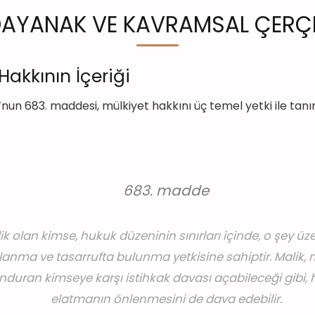
İ DAYANAK VE KAVRAMSAL ÇERÇ
Hakkının İçeriği
’nun 683. maddesi, mülkiyet hakkını üç temel yetki ile tanı
683. madde
ik olan kimse, hukuk düzeninin sınırları içinde, o şey üze
lanma ve tasarrufta bulunma yetkisine sahiptir. Malik, m
nduran kimseye karşı istihkak davası açabileceği gibi, h
elatmanın önlenmesini de dava edebilir.