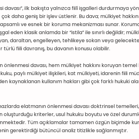
davası”, ilk bakışta yalnızca fiilî işgalleri durdurmaya yöne
çok daha geniş bir işlev üstlenir. Bu dava; mülkiyet hakkın
kapsamlı ve esnek bir koruma mekanizması sunar. Koruma 
al eden klasik anlamda bir “istila” ile sınırlı değildir; mülk
layan, daraltan, engelleyen, tehlikeye sokan veya gelecek
r türlü fiili davranış, bu davanın konusu olabilir.
n önlenmesi davası, hem mülkiyet hakkını koruyan temel 
, paylı mülkiyet ilişkileri, kat mülkiyeti, idarenin fiili müd
en kaynaklanan kullanım hakları gibi çok farklı hukuki ala
azlarda elatmanın önlenmesi davası doktrinsel temelleri,
nın oluşturduğu kriterler, usul hukuku boyutu ve özel duru
lenmektedir. Tüm açıklamalar tamamen özgün biçimde kur
n gerektirdiği bütüncül analiz titizlikle sağlanmıştır.