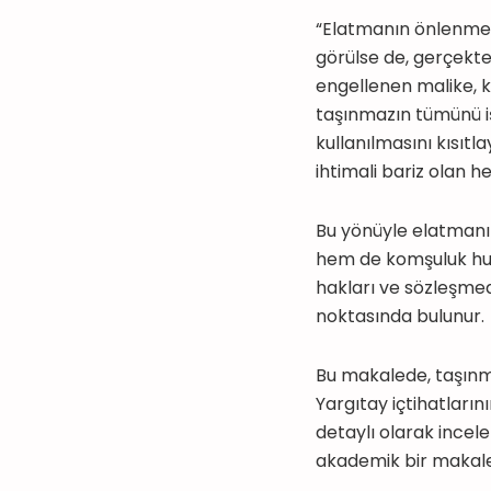
“Elatmanın önlenmesi 
görülse de, gerçekte 
engellenen malike, 
taşınmazın tümünü işg
kullanılmasını kısıt
ihtimali bariz olan he
Bu yönüyle elatmanı
hem de komşuluk hukuku
hakları ve sözleşmed
noktasında bulunur.
Bu makalede, taşınm
Yargıtay içtihatları
detaylı olarak ince
akademik bir makaleni