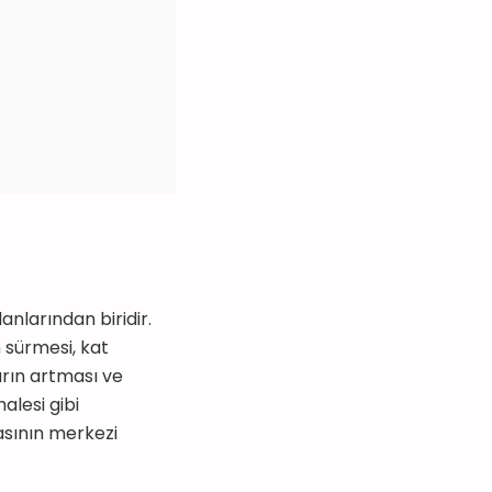
nlarından biridir.
 sürmesi, kat
arın artması ve
alesi gibi
sının merkezi