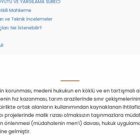
OYUTU VE YARGILAMA SÜRECİ
Yetkili Mahkeme
arı ve Teknik İncelemeler
arı: Ne İstenebilir?
AR
n korunması, medeni hukukun en köklü ve en tartışmalı ala
enin hız kazanması, tarım arazilerinde sınır çekişmelerinin
birlikte ortak alanların kullanımından kaynaklanan ihtilafl
apı projelerinde malik rızası olmaksızın taşınmazlara müdah
n önlenmesi (müdahalenin men’i) davası, hukuk uygulama
ine gelmiştir.