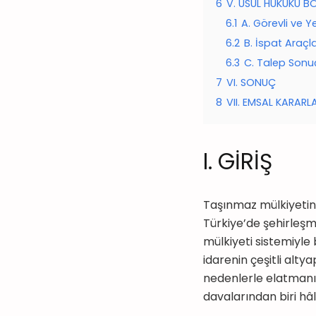
6
V. USUL HUKUKU B
6.1
A. Görevli ve 
6.2
B. İspat Araçl
6.3
C. Talep Sonuçl
7
VI. SONUÇ
8
VII. EMSAL KARARL
I. GİRİŞ
Taşınmaz mülkiyetini
Türkiye’de şehirleşm
mülkiyeti sistemiyle 
idarenin çeşitli alty
nedenlerle elatmanı
davalarından biri hâl