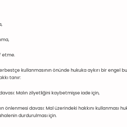
,
ma,
etme.
i serbestçe kullanmasının önünde hukuka aykırı bir engel 
kkı tanır:
 Malın zilyetliğini kaybetmişse iade için,
esi davası: Mal üzerindeki hakkını kullanması huku
alenin durdurulması için.