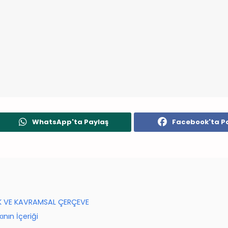
WhatsApp'ta Paylaş
Facebook'ta P
AK VE KAVRAMSAL ÇERÇEVE
ının İçeriği