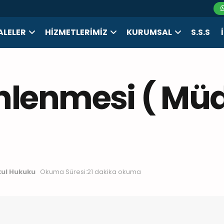
LELER
HIZMETLERIMIZ
KURUMSAL
S.S.S
nlenmesi ( Mü
ul Hukuku
Okuma Süresi:21 dakika okuma