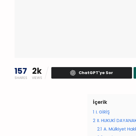
157
2k
ChatGPT'ye Sor
SHARES
VIEWS
İçerik
1
I. GİRİŞ
2
II. HUKUKİ DAYAN
2.1
A. Mülkiyet Hakk