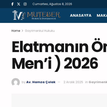
Cumartesi, Ağustos 8, 2026
ANASAYFA
MAKA
Home
Gayrimenkul Hukuku
Elatmanın Ö
Men’i ) 2026
by
Av. Hamza Çolak
2 Aralık 2025
in
Gayrimenk