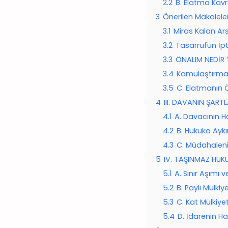
2.2
B. Elatma Kav
3
Önerilen Makalele
3.1
Miras Kalan Ars
3.2
Tasarrufun İpt
3.3
ÖNALIM NEDİR 
3.4
Kamulaştırmas
3.5
C. Elatmanın 
4
III. DAVANIN ŞARTL
4.1
A. Davacının Ha
4.2
B. Hukuka Aykı
4.3
C. Müdahalen
5
IV. TAŞINMAZ HUK
5.1
A. Sınır Aşımı 
5.2
B. Paylı Mülki
5.3
C. Kat Mülkiy
5.4
D. İdarenin Ha