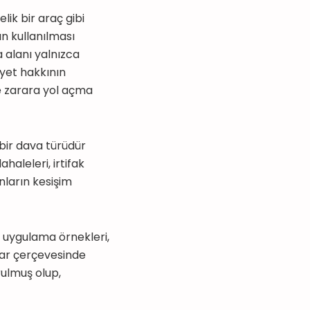
lik bir araç gibi
ın kullanılması
alanı yalnızca
iyet hakkının
te zarara yol açma
bir dava türüdür
ahaleleri, irtifak
nların kesişim
 uygulama örnekleri,
mlar çerçevesinde
ulmuş olup,