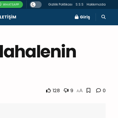
Gizlilik Politikası
S.S.S
Hakkımızda
WHATSAPP
ILETIŞIM
Giriş
dahalenin
128
9
0
A
A