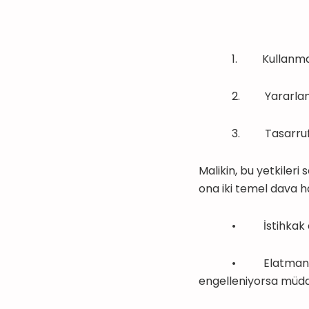
1. Kullanma
2. Yararlan
3. Tasarruf 
Malikin, bu yetkiler
ona iki temel dava ha
• İstihkak davası:
• Elatmanın önlenm
engelleniyorsa müdah