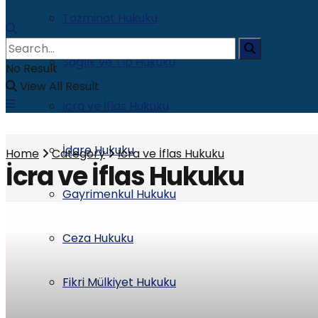
Tazminat Hukuku
Sağlık ve Tıp Hukuku
No Result
View All Result
İcra ve İflas Hukuku
İdare Hukuku
Home
Category
İcra ve İflas Hukuku
İcra ve İflas Hukuku
Gayrimenkul Hukuku
Ceza Hukuku
Fikri Mülkiyet Hukuku