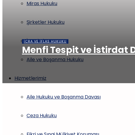
Miras Hukuku
Şirketler Hukuku
İş Hukuku
İCRA VE İFLAS HUKUKU
Menfi Tespit ve İstirdat
Aile ve Boşanma Hukuku
Hizmetlerimiz
Aile Hukuku ve Boşanma Davası
Ceza Hukuku
Fikri ve Sınai Mülkiyet Koruması