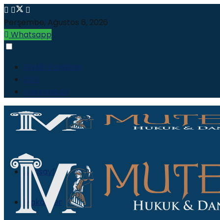
Perşembe, Ağustos 6, 2026
Whatsapp
Gizlilik Politikası
S.S.S
Hakkımızda
Anasayfa
Makaleler