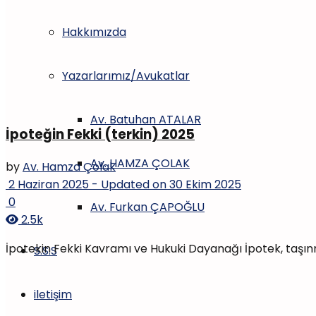
Hakkımızda
Yazarlarımız/Avukatlar
Av. Batuhan ATALAR
İpoteğin Fekki (terkin) 2025
Av. HAMZA ÇOLAK
by
Av. Hamza Çolak
2 Haziran 2025 - Updated on 30 Ekim 2025
0
Av. Furkan ÇAPOĞLU
2.5k
İpotekin Fekki Kavramı ve Hukuki Dayanağı İpotek, taşınm
S.S.S
iletişim