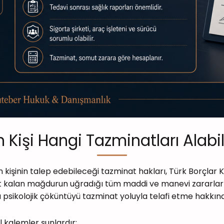
Kişi Hangi Tazminatları Alabil
 kişinin talep edebileceği tazminat hakları, Türk Borçlar
alan mağdurun uğradığı tüm maddi ve manevi zararların gi
psikolojik çöküntüyü tazminat yoluyla telafi etme hakkına 
kalemler şunlardır: