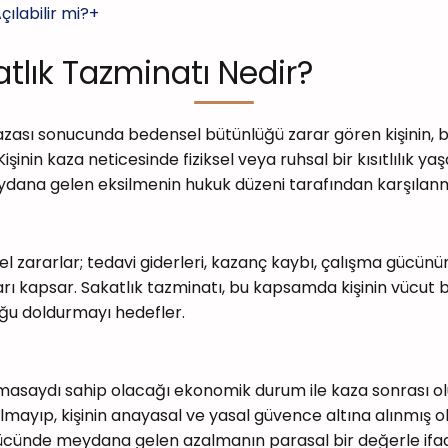
ılabilir mi?+
atlık Tazminatı Nedir?
k kazası sonucunda bedensel bütünlüğü zarar gören kişinin,
şinin kaza neticesinde fiziksel veya ruhsal bir kısıtlılık 
ydana gelen eksilmenin hukuk düzeni tarafından karşılanm
 zararlar; tedavi giderleri, kazanç kaybı, çalışma gücün
ı kapsar. Sakatlık tazminatı, bu kapsamda kişinin vücut b
ğu doldurmayı hedefler.
masaydı sahip olacağı ekonomik durum ile kaza sonrası o
olmayıp, kişinin anayasal ve yasal güvence altına alınmış
iş gücünde meydana gelen azalmanın parasal bir değerle ifad