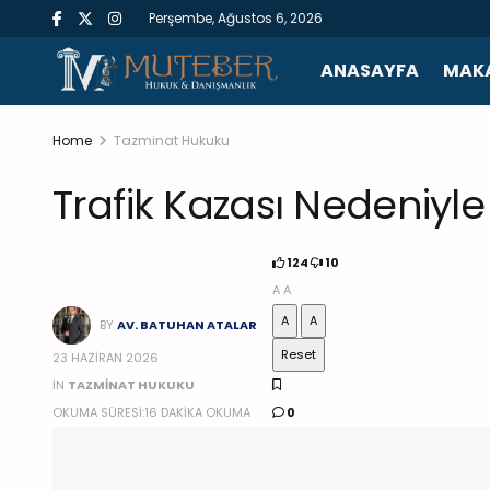
Perşembe, Ağustos 6, 2026
ANASAYFA
MAKA
Home
Tazminat Hukuku
Trafik Kazası Nedeniyle
124
10
A
A
A
A
BY
AV. BATUHAN ATALAR
Reset
23 HAZIRAN 2026
IN
TAZMINAT HUKUKU
OKUMA SÜRESI:16 DAKIKA OKUMA
0