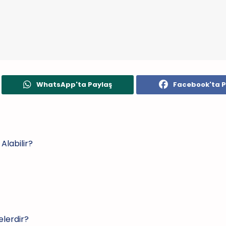
WhatsApp'ta Paylaş
Facebook'ta P
Alabilir?
elerdir?