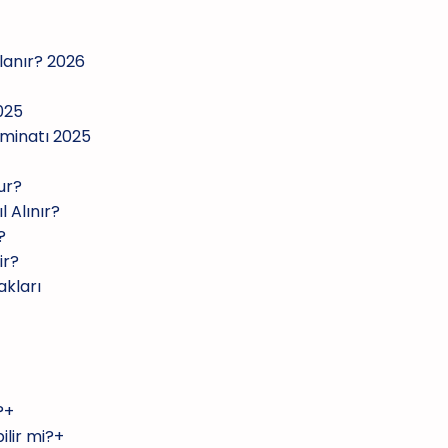
ılanır? 2026
025
zminatı 2025
ur?
 Alınır?
?
ir?
akları
?+
ilir mi?+