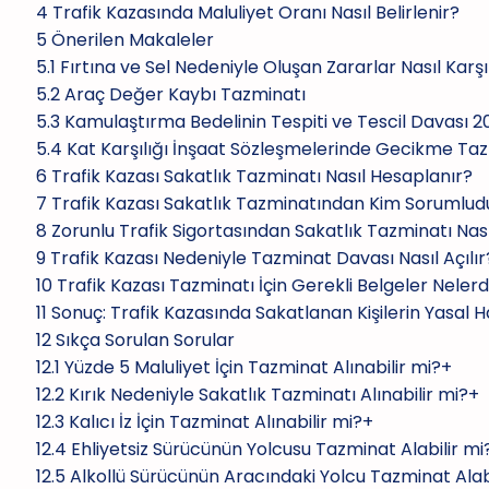
4
Trafik Kazasında Maluliyet Oranı Nasıl Belirlenir?
5
Önerilen Makaleler
5.1
Fırtına ve Sel Nedeniyle Oluşan Zararlar Nasıl Karş
5.2
Araç Değer Kaybı Tazminatı
5.3
Kamulaştırma Bedelinin Tespiti ve Tescil Davası 2
5.4
Kat Karşılığı İnşaat Sözleşmelerinde Gecikme Ta
6
Trafik Kazası Sakatlık Tazminatı Nasıl Hesaplanır?
7
Trafik Kazası Sakatlık Tazminatından Kim Sorumlud
8
Zorunlu Trafik Sigortasından Sakatlık Tazminatı Nasıl
9
Trafik Kazası Nedeniyle Tazminat Davası Nasıl Açılır
10
Trafik Kazası Tazminatı İçin Gerekli Belgeler Nelerd
11
Sonuç: Trafik Kazasında Sakatlanan Kişilerin Yasal H
12
Sıkça Sorulan Sorular
12.1
Yüzde 5 Maluliyet İçin Tazminat Alınabilir mi?+
12.2
Kırık Nedeniyle Sakatlık Tazminatı Alınabilir mi?+
12.3
Kalıcı İz İçin Tazminat Alınabilir mi?+
12.4
Ehliyetsiz Sürücünün Yolcusu Tazminat Alabilir mi
12.5
Alkollü Sürücünün Aracındaki Yolcu Tazminat Alab