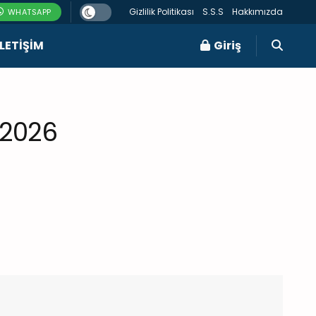
Gizlilik Politikası
S.S.S
Hakkımızda
WHATSAPP
ILETIŞIM
Giriş
 2026