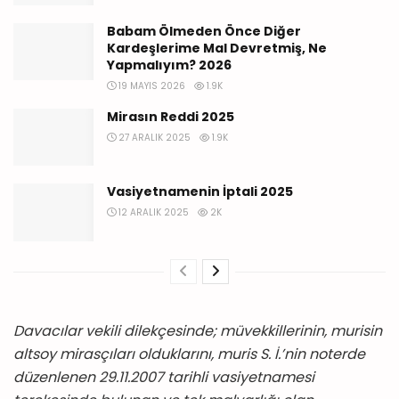
Babam Ölmeden Önce Diğer
Kardeşlerime Mal Devretmiş, Ne
Yapmalıyım? 2026
19 MAYIS 2026
1.9K
Mirasın Reddi 2025
27 ARALIK 2025
1.9K
Vasiyetnamenin İptali 2025
12 ARALIK 2025
2K
Davacılar vekili dilekçesinde; müvekkillerinin, murisin
altsoy mirasçıları olduklarını, muris S. İ.’nin noterde
düzenlenen 29.11.2007 tarihli vasiyetnamesi