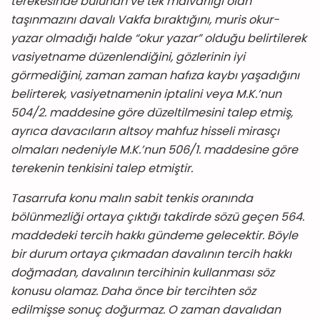
terekesinde bulunan ve tek malvarlığı olan
taşınmazını davalı Vakfa bıraktığını, muris okur-
yazar olmadığı halde “okur yazar” olduğu belirtilerek
vasiyetname düzenlendiğini, gözlerinin iyi
görmediğini, zaman zaman hafıza kaybı yaşadığını
belirterek, vasiyetnamenin iptalini veya M.K.’nun
504/2. maddesine göre düzeltilmesini talep etmiş,
ayrıca davacıların altsoy mahfuz hisseli mirasçı
olmaları nedeniyle M.K.’nun 506/1. maddesine göre
terekenin tenkisini talep etmiştir.
Tasarrufa konu malın sabit tenkis oranında
bölünmezliği ortaya çıktığı takdirde sözü geçen 564.
maddedeki tercih hakkı gündeme gelecektir. Böyle
bir durum ortaya çıkmadan davalının tercih hakkı
doğmadan, davalının tercihinin kullanması söz
konusu olamaz. Daha önce bir tercihten söz
edilmişse sonuç doğurmaz. O zaman davalıdan