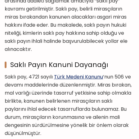
arasında adaleti sağlamak amacıyla “saklı pay”
kavramı getirilmiştir. Saklı pay, belirli mirasçıların
miras bırakandan kanunen alacakları asgari miras
hakkını ifade eder. Bu makalede, saklı payın hukuki
niteliği, kimlerin saklı pay hakkına sahip olduğu ve
saklı payın ihlali halinde başvurulabilecek yollar ele
alınacaktır.
Saklı Payın Kanuni Dayanağı
Saklı pay, 4721 sayılı
Türk Medeni Kanunu
‘nun 506 ve
devamı maddelerinde düzenlenmiştir. Miras bırakan,
mal varlığı üzerinde tasarruf yetkisine sahip olmakla
birlikte, kanunen belirlenen mirasçıların saklı
paylarını ihlal edecek tasarruflarda bulunamaz. Bu
durum, mirasçıların korunmasına ve ailenin mali
dengesinin sürdürülmesine yönelik bir önlem olarak
düşünülmüştür.