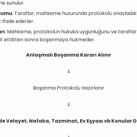
e sunulur.
rumu
: Taraflar, mahkeme huzurunda protokolü onayladık
t ifade ederler.
rı
: Mahkeme, protokolün hukuka uygunluğunu ve tarafları
eyit ettikten sonra boşanmaya hükmeder.
Anlaşmalı Boşanma Kararı Alınır
⇓
Boşanma Protokolü Hazırlanır
⇓
de Velayet, Nafaka, Tazminat, Ev Eşyası vb Konular D