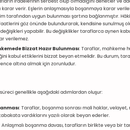
fların iradelerinin serbest olup olmadığını denetler ve ad
karar verir. Eşlerin anlaşmasıyla boşanmaya karar verile
m tarafından uygun bulunması şartına bağlanmıştır. Hâki
aatlerini göz önünde bulundurarak, kendisine sunulmuş 
değişikleri yapabilir. Bu değişiklikler taraflarca aynen ka
r verilemez.
hkemede Bizzat Hazır Bulunması
: Taraflar, mahkeme 
ini kabul ettiklerini bizzat beyan etmelidir. Bu durum, tara
vence altına almak için zorunludur.
üreci genellikle aşağıdaki adımlardan oluşur:
rlanması
: Taraflar, boşanma sonrası mali haklar, velayet,
abakata vardıklarını yazılı olarak beyan ederler.
: Anlaşmalı boşanma davası, tarafların birlikte veya bir t