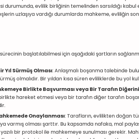
i durumunda, evlilik birliğinin temelinden sarsıldığı kabul ed
lerin uzlaşıya vardığı durumlarda mahkeme, evliliğin son
recinin başlatılabilmesi için aşağıdaki şartların sağlanm
 Bir Yıl Sürmüş Olması
: Anlaşmalı boşanma talebinde buluna
sürmüş olmalıdır. Bir yıldan kısa süren evliliklerde bu yol ku
kemeye Birlikte Başvurması veya Bir Tarafın Diğerini
n birlikte hareket etmesi veya bir tarafın diğer tarafın bo
ir.
ahkemede Onaylanması
: Tarafların, evlilikten doğan 
ıya varmış olması şarttır. Bu kapsamda nafaka, mal paylaş
n yazılı bir protokol ile mahkemeye sunulması gerekir. Ma