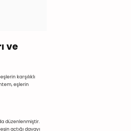
ı ve
erin karşılıklı
öntem, eşlerin
a düzenlenmiştir.
 eşin açtığı davayı