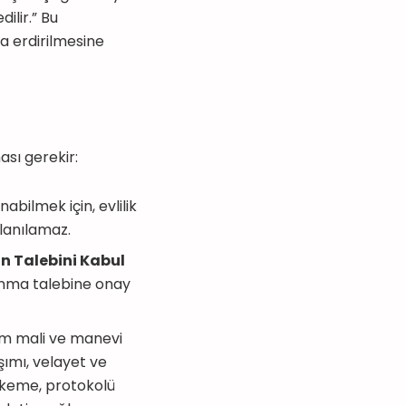
ilir.” Bu
a erdirilmesine
ası gerekir:
bilmek için, evlilik
llanılamaz.
n Talebini Kabul
şanma talebine onay
tüm mali ve manevi
ımı, velayet ve
hkeme, protokolü