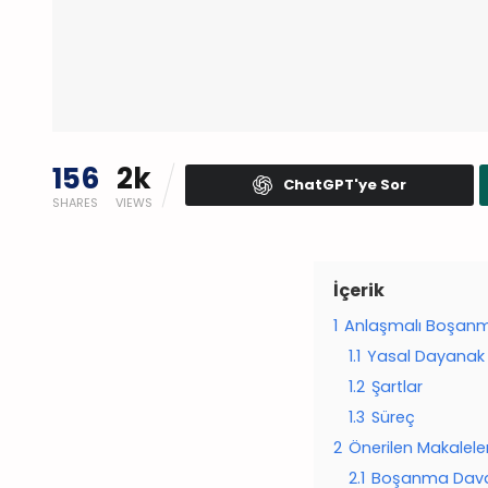
156
2k
ChatGPT'ye Sor
SHARES
VIEWS
İçerik
1
Anlaşmalı Boşanma
1.1
Yasal Dayanak
1.2
Şartlar
1.3
Süreç
2
Önerilen Makalele
2.1
Boşanma Davası