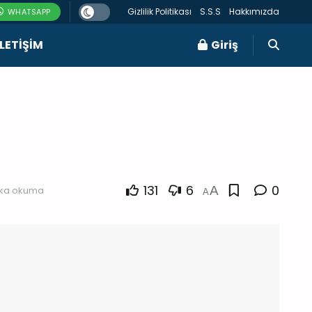
Gizlilik Politikası
S.S.S
Hakkımızda
WHATSAPP
ILETIŞIM
Giriş
131
6
0
A
ika okuma
A