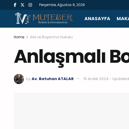
Perşembe, Ağustos 6, 2026
ANASAYFA
MAKA
Home
Aile ve Boşanma Hukuku
Anlaşmalı 
by
Av. Batuhan ATALAR
15 Aralık 2024 - Update