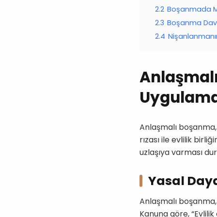
2.2
Boşanmada Mal
2.3
Boşanma Davas
2.4
Nişanlanmanın
Anlaşmalı
Uygulama
Anlaşmalı boşanma, 
rızası ile evlilik bir
uzlaşıya varması dur
Yasal Day
Anlaşmalı boşanma, 
Kanuna göre, “Evlilik