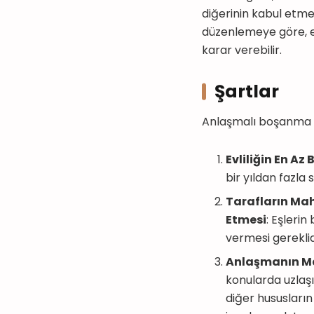
diğerinin kabul etmes
düzenlemeye göre, eş
karar verebilir.
Şartlar
Anlaşmalı boşanma sü
Evliliğin En Az
bir yıldan fazla 
Tarafların Mah
Etmesi
: Eşleri
vermesi gereklid
Anlaşmanın M
konularda uzlaş
diğer hususları