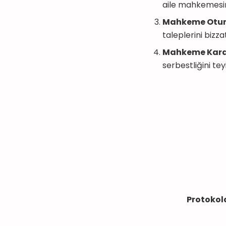
aile mahkemesin
Mahkeme Otu
taleplerini bizza
Mahkeme Kara
serbestliğini t
Protokol