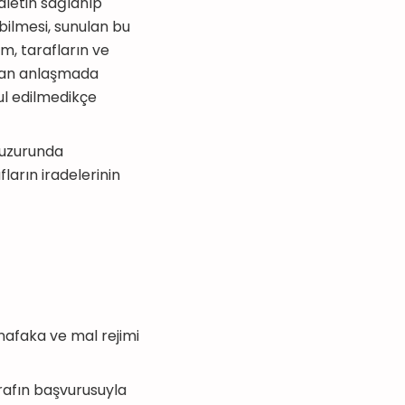
aletin sağlanıp
bilmesi, sunulan bu
m, tarafların ve
olan anlaşmada
bul edilmedikçe
huzurunda
fların iradelerinin
 nafaka ve mal rejimi
arafın başvurusuyla