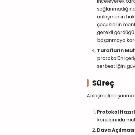
inceleyerek tara
sağlanmadığına 
anlaşmanın hâki
çocukların menf
gerekli gördüğü 
boşanmaya kara
Tarafların Ma
protokolün içeriğ
serbestliğini gü
Süreç
Anlaşmalı boşanma s
Protokol Hazı
konularında mut
Dava Açılması