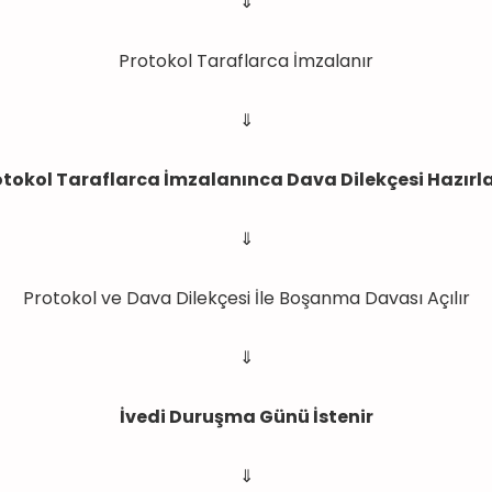
⇓
Protokol Taraflarca İmzalanır
⇓
otokol Taraflarca İmzalanınca Dava Dilekçesi Hazırla
⇓
Protokol ve Dava Dilekçesi İle Boşanma Davası Açılır
⇓
İvedi Duruşma Günü İstenir
⇓